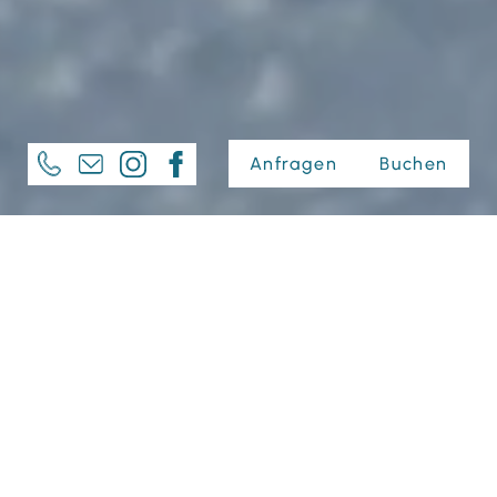
Anfragen
Buchen
Kontakt & Lage -
Apparthotel Samson
Zentrale Lage in Obertauern