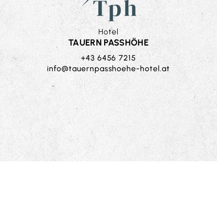
Hotel
TAUERN PASSHÖHE
+43 6456 7215
ta.letoh-eheohssapnreuat@ofni
Impressum