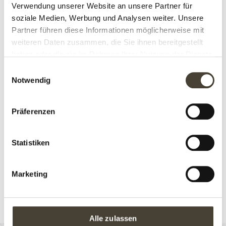
Verwendung unserer Website an unsere Partner für
soziale Medien, Werbung und Analysen weiter. Unsere
Partner führen diese Informationen möglicherweise mit
weiteren Daten zusammen, die Sie ihnen bereitgestellt
haben oder die sie im Rahmen Ihrer Nutzung der Dienste
gesammelt haben.
E
Notwendig
i
n
w
Präferenzen
i
l
l
Statistiken
i
g
Marketing
u
n
g
s
Alle zulassen