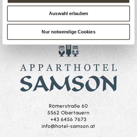
a
u
Auswahl erlauben
s
w
a
Nur notwendige Cookies
h
l
Römerstraße 60
5562 Obertauern
+43 6456 7673
ta.nosmas-letoh@ofni