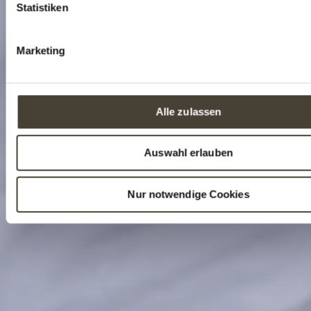
l
Statistiken
i
g
Marketing
u
n
g
s
Alle zulassen
a
u
Auswahl erlauben
s
w
a
Nur notwendige Cookies
h
l